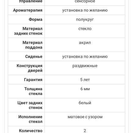
Управление
сенсорное
Ароматерапия
установка по желанию
Форма
полукруг
Материал
стекло
задних стенок
Материал
акрил
поддона
Сиденье
установка по желанию
Конструкция
раздвижные
дверей
Гарантия
5 лет
Толщина
6 мм
стекла
Цвет задних
белый
стенок
Исполнение
матовое с узором
стекол
Количество
2