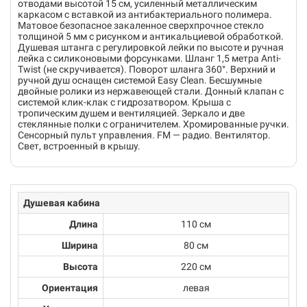
отводами высотой 15 см, усиленный металлическим
каркасом с вставкой из антибактериального полимера.
Матовое безопасное закаленное сверхпрочное стекло
толщиной 5 мм с рисунком и антикальциевой обработкой.
Душевая штанга с регулировкой лейки по высоте и ручная
лейка с силиконовыми форсунками. Шланг 1,5 метра Anti-
Twist (не скручивается). Поворот шланга 360°. Верхний и
ручной душ оснащен системой Easy Clean. Бесшумные
двойные ролики из нержавеющей стали. Донный клапан с
системой клик-клак с гидрозатвором. Крыша с
тропическим душем и вентиляцией. Зеркало и две
стеклянные полки с ограничителем. Хромированные ручки.
Сенсорный пульт управления. FM — радио. Вентилятор.
Свет, встроенный в крышу.
Душевая кабина
Длина
110 см
Ширина
80 см
Высота
220 см
Ориентация
левая