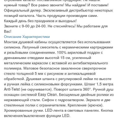
нужный товар? Все равно звоните! Мы найдем! И поставим!
Официальный дилер. Эксклюзивный дистрибьютор некоторых
позиций каталога. Часть продукции производим сами.
Каждый день без праздников и выходных!
Звоните с 9-00 до 24-00. Не стесняйтесь! Мы работаем для
Вас!
Описание
Характеристики
Монтаж душевой кабины осуществляется без использования
силикона. Латунный смеситель с керамическими картриджами
и резьбовыми соединениями. 100% акриловый поддон с
дренажными отводами высотой 15 см, усиленный
металлическим каркасом с вставкой из антибактериального
полимера. Матовое безопасное закаленное сверхпрочное
стекло толщиной 5 мм с рисунком и антикальциевой
обработкой. Душевая штанга с регулировкой лейки по высоте
и ручная лейка с силиконовыми форсунками. Шланг 1,5 метра
Anti-Twist (не скручивается). Поворот шланга 360°. Ручной душ
оснащен системой Easy Clean. Бесшумные двойные ролики из
нержавеющей стали. Сифон с гидрозатвором. Зеркало и две
стеклянные полки с ограничителем. Крепление (крючок).
Хромированные ручки. LED-лента в световых панелях. Кнопка
включения/выключения функции LED.