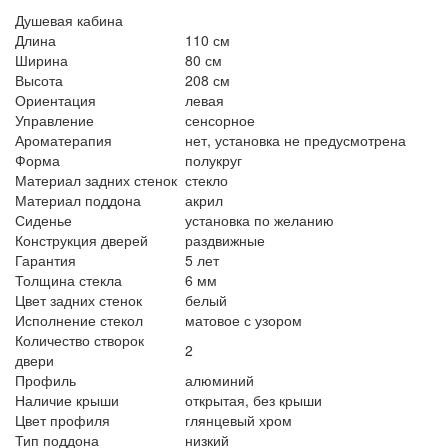
Душевая кабина
Длина
110 см
Ширина
80 см
Высота
208 см
Ориентация
левая
Управление
сенсорное
Ароматерапия
нет, установка не предусмотрена
Форма
полукруг
Материал задних стенок
стекло
Материал поддона
акрил
Сиденье
установка по желанию
Конструкция дверей
раздвижные
Гарантия
5 лет
Толщина стекла
6 мм
Цвет задних стенок
белый
Исполнение стекол
матовое с узором
Количество створок
2
двери
Профиль
алюминий
Наличие крыши
открытая, без крыши
Цвет профиля
глянцевый хром
Тип поддона
низкий