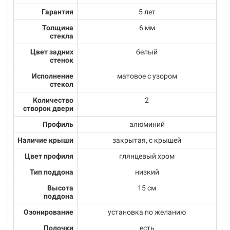
Гарантия
5 лет
Толщина
6 мм
стекла
Цвет задних
белый
стенок
Исполнение
матовое с узором
стекол
Количество
2
створок двери
Профиль
алюминий
Наличие крыши
закрытая, с крышей
Цвет профиля
глянцевый хром
Тип поддона
низкий
Высота
15 см
поддона
Озонирование
установка по желанию
Полочки
есть