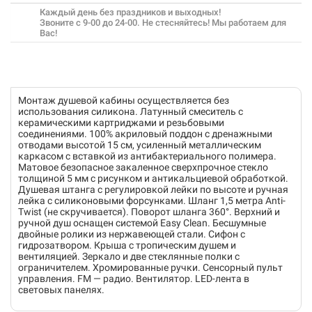
Каждый день без праздников и выходных!
Звоните с 9-00 до 24-00. Не стесняйтесь! Мы работаем для
Вас!
Монтаж душевой кабины осуществляется без
использования силикона. Латунный смеситель с
керамическими картриджами и резьбовыми
соединениями. 100% акриловый поддон с дренажными
отводами высотой 15 см, усиленный металлическим
каркасом с вставкой из антибактериального полимера.
Матовое безопасное закаленное сверхпрочное стекло
толщиной 5 мм с рисунком и антикальциевой обработкой.
Душевая штанга с регулировкой лейки по высоте и ручная
лейка с силиконовыми форсунками. Шланг 1,5 метра Anti-
Twist (не скручивается). Поворот шланга 360°. Верхний и
ручной душ оснащен системой Easy Clean. Бесшумные
двойные ролики из нержавеющей стали. Сифон с
гидрозатвором. Крыша с тропическим душем и
вентиляцией. Зеркало и две стеклянные полки с
ограничителем. Хромированные ручки. Сенсорный пульт
управления. FM — радио. Вентилятор. LED-лента в
световых панелях.