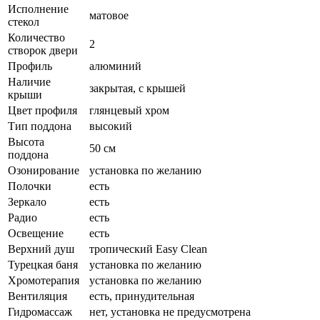
Исполнение
матовое
стекол
Количество
2
створок двери
Профиль
алюминий
Наличие
закрытая, с крышей
крыши
Цвет профиля
глянцевый хром
Тип поддона
высокий
Высота
50 см
поддона
Озонирование
установка по желанию
Полочки
есть
Зеркало
есть
Радио
есть
Освещение
есть
Верхний душ
тропический Easy Clean
Турецкая баня
установка по желанию
Хромотерапия
установка по желанию
Вентиляция
есть, принудительная
Гидромассаж
нет, установка не предусмотрена