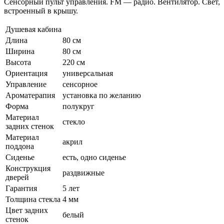
Сенсорный пульт управления. FM — радио. Вентилятор. Свет,
встроенный в крышу.
Душевая кабина
Длина
80 см
Ширина
80 см
Высота
220 см
Ориентация
универсальная
Управление
сенсорное
Ароматерапия
установка по желанию
Форма
полукруг
Материал
стекло
задних стенок
Материал
акрил
поддона
Сиденье
есть, одно сиденье
Конструкция
раздвижные
дверей
Гарантия
5 лет
Толщина стекла
4 мм
Цвет задних
белый
стенок