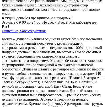
нужный товар? Все равно звоните! Мы найдем! И поставим!
Официальный дилер. Эксклюзивный дистрибьютор
некоторых позиций каталога. Часть продукции производим
сами.
Каждый день без праздников и выходных!
Звоните с 9-00 до 24-00. Не стесняйтесь! Мы работаем для
Вас!
Описание
Характеристики
Монтаж душевой кабины осуществляется без использования
силикона. Латунный смеситель с керамическими
картриджами и резьбовыми соединениями. 100% акриловый
поддон с дренажными отводами, высотой 50 см со съемным
экраном усиленный металлическим каркасом с
антискользящим покрытием. Матовое безопасное закаленное
сверхпрочное стекло толщиной 4 мм с антикальциевой
обработкой. Душевая штанга с регулировкой лейки по высоте
и ручная лейка с силиконовыми форсунками диаметром 140
мм с функцией переключения режимов. Шланг 1,5 метра Anti-
Twist (не скручивается). Поворот шланга 360°. Верхний и
ручной душ оснащен системой Easy Clean. Бесшумные
двойные ролики из нержавеющей стали. Донный клапан с
системой клик-клак с гидрозатвором. Крыша с тропическим
душем и вентиляцией. Зеркало и стеклянная полка с
ограничителем. Крепление (крючок). Хромированные ручки.