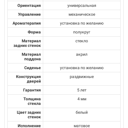
Ориентация
универсальная
Управление
механическое
Ароматерапия
установка по желанию
Форма
полукруг
Материал
стекло
задних стенок
Материал
акрил
поддона
Сиденье
установка по желанию
Конструкция
раздвижные
дверей
Гарантия
5 лет
Толщина
4 мм
стекла
Цвет задних
белый
стенок
Исполнение
матовое