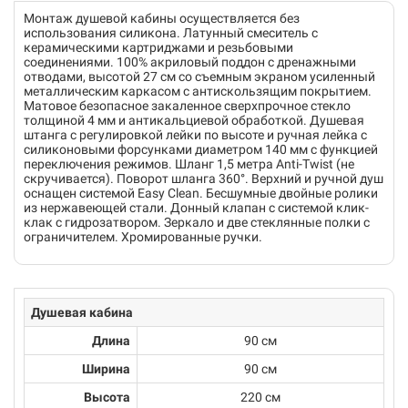
Монтаж душевой кабины осуществляется без
использования силикона. Латунный смеситель с
керамическими картриджами и резьбовыми
соединениями. 100% акриловый поддон с дренажными
отводами, высотой 27 см со съемным экраном усиленный
металлическим каркасом с антискользящим покрытием.
Матовое безопасное закаленное сверхпрочное стекло
толщиной 4 мм и антикальциевой обработкой. Душевая
штанга с регулировкой лейки по высоте и ручная лейка с
силиконовыми форсунками диаметром 140 мм с функцией
переключения режимов. Шланг 1,5 метра Anti-Twist (не
скручивается). Поворот шланга 360°. Верхний и ручной душ
оснащен системой Easy Clean. Бесшумные двойные ролики
из нержавеющей стали. Донный клапан с системой клик-
клак с гидрозатвором. Зеркало и две стеклянные полки с
ограничителем. Хромированные ручки.
Душевая кабина
Длина
90 см
Ширина
90 см
Высота
220 см