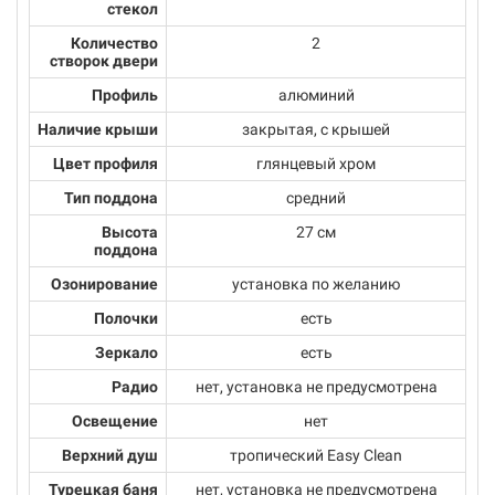
стекол
Количество
2
створок двери
Профиль
алюминий
Наличие крыши
закрытая, с крышей
Цвет профиля
глянцевый хром
Тип поддона
средний
Высота
27 см
поддона
Озонирование
установка по желанию
Полочки
есть
Зеркало
есть
Радио
нет, установка не предусмотрена
Освещение
нет
Верхний душ
тропический Easy Clean
Турецкая баня
нет, установка не предусмотрена