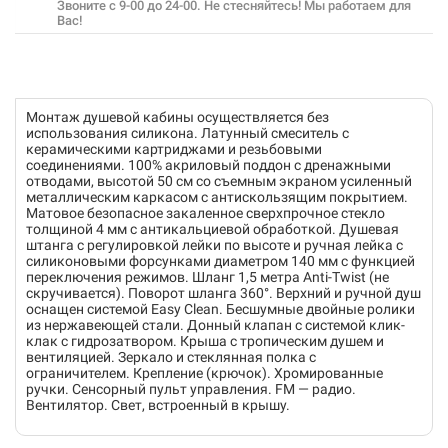
Звоните с 9-00 до 24-00. Не стесняйтесь! Мы работаем для
Вас!
Монтаж душевой кабины осуществляется без
использования силикона. Латунный смеситель с
керамическими картриджами и резьбовыми
соединениями. 100% акриловый поддон с дренажными
отводами, высотой 50 см со съемным экраном усиленный
металлическим каркасом с антискользящим покрытием.
Матовое безопасное закаленное сверхпрочное стекло
толщиной 4 мм с антикальциевой обработкой. Душевая
штанга с регулировкой лейки по высоте и ручная лейка с
силиконовыми форсунками диаметром 140 мм с функцией
переключения режимов. Шланг 1,5 метра Anti-Twist (не
скручивается). Поворот шланга 360°. Верхний и ручной душ
оснащен системой Easy Clean. Бесшумные двойные ролики
из нержавеющей стали. Донный клапан с системой клик-
клак с гидрозатвором. Крыша с тропическим душем и
вентиляцией. Зеркало и стеклянная полка с
ограничителем. Крепление (крючок). Хромированные
ручки. Сенсорный пульт управления. FM — радио.
Вентилятор. Свет, встроенный в крышу.