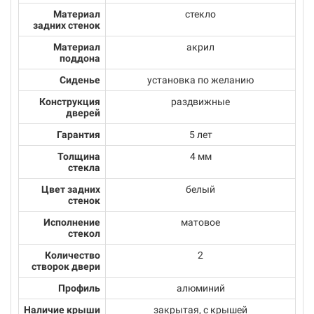
Материал
стекло
задних стенок
Материал
акрил
поддона
Сиденье
установка по желанию
Конструкция
раздвижные
дверей
Гарантия
5 лет
Толщина
4 мм
стекла
Цвет задних
белый
стенок
Исполнение
матовое
стекол
Количество
2
створок двери
Профиль
алюминий
Наличие крыши
закрытая, с крышей