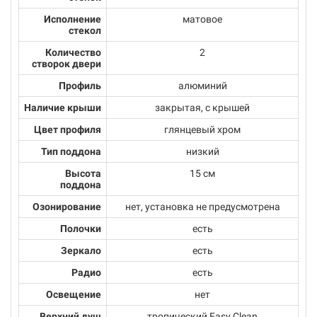
Исполнение
матовое
стекол
Количество
2
створок двери
Профиль
алюминий
Наличие крыши
закрытая, с крышей
Цвет профиля
глянцевый хром
Тип поддона
низкий
Высота
15 см
поддона
Озонирование
нет, установка не предусмотрена
Полочки
есть
Зеркало
есть
Радио
есть
Освещение
нет
Верхний душ
тропический Easy Clean