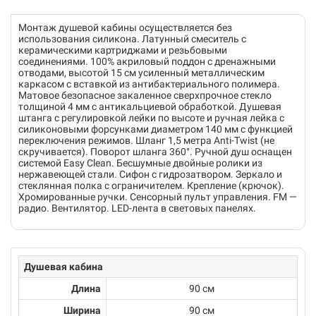
Монтаж душевой кабины осуществляется без
использования силикона. Латунный смеситель с
керамическими картриджами и резьбовыми
соединениями. 100% акриловый поддон с дренажными
отводами, высотой 15 см усиленный металлическим
каркасом с вставкой из антибактериального полимера.
Матовое безопасное закаленное сверхпрочное стекло
толщиной 4 мм с антикальциевой обработкой. Душевая
штанга с регулировкой лейки по высоте и ручная лейка с
силиконовыми форсунками диаметром 140 мм с функцией
переключения режимов. Шланг 1,5 метра Anti-Twist (не
скручивается). Поворот шланга 360°. Ручной душ оснащен
системой Easy Clean. Бесшумные двойные ролики из
нержавеющей стали. Сифон с гидрозатвором. Зеркало и
стеклянная полка с ограничителем. Крепление (крючок).
Хромированные ручки. Сенсорный пульт управления. FM —
радио. Вентилятор. LED-лента в световых панелях.
Душевая кабина
Длина
90 см
Ширина
90 см