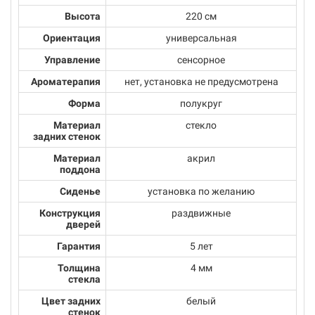
Высота
220 см
Ориентация
универсальная
Управление
сенсорное
Ароматерапия
нет, установка не предусмотрена
Форма
полукруг
Материал
стекло
задних стенок
Материал
акрил
поддона
Сиденье
установка по желанию
Конструкция
раздвижные
дверей
Гарантия
5 лет
Толщина
4 мм
стекла
Цвет задних
белый
стенок