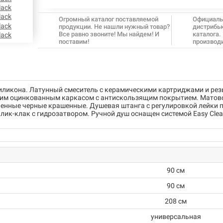
Огромный каталог поставляемой
Официаль
продукции. Не нашли нужный товар?
дистрибь
Все равно звоните! Мы найдем! И
каталога.
поставим!
производ
иликона. Латунный смеситель с керамическими картриджами и ре
им оцинкованным каркасом с антискользящим покрытием. Матовое
ленные черные крашенные. Душевая штанга с регулировкой лейки 
ик-клак с гидрозатвором. Ручной душ оснащен системой Easy Clea
90 см
90 см
208 см
универсальная