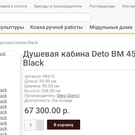
тавка и оплата
Бренды и производители
Поставщикам
Конта
кульптуры
Ковка ручной работы
Модульные дома
идромассажем Black
Душевая кабина Deto BМ 4
Black
Артикул:
98610
Длина:
90.00 см
Ширина:
90.00 см
Высота:
208.00 см
Производитель:
Deto (Дето)
Доступность:
На складе
67 300.00 р.