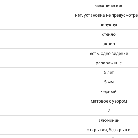
механическое
нет, установка не предусмотр
полукруг
стекло
акрил
есть, одно сиденье
раздвижные
5 лет
5 мм
черный
матовое с узором
2
алюминий
открытая, без крыши