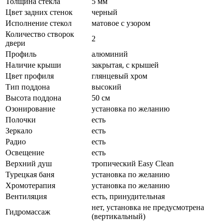
Толщина стекла
5 мм
Цвет задних стенок
черный
Исполнение стекол
матовое с узором
Количество створок
2
двери
Профиль
алюминий
Наличие крыши
закрытая, с крышей
Цвет профиля
глянцевый хром
Тип поддона
высокий
Высота поддона
50 см
Озонирование
установка по желанию
Полочки
есть
Зеркало
есть
Радио
есть
Освещение
есть
Верхний душ
тропический Easy Clean
Турецкая баня
установка по желанию
Хромотерапия
установка по желанию
Вентиляция
есть, принудительная
нет, установка не предусмотрена
Гидромассаж
(вертикальный)