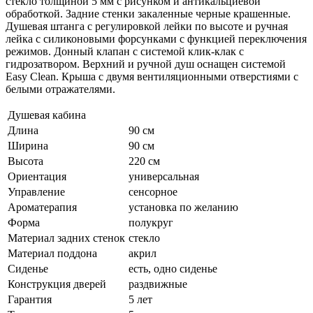
стекло толщиной 5 мм с рисунком и антикальциевой
обработкой. Задние стенки закаленные черные крашенные.
Душевая штанга с регулировкой лейки по высоте и ручная
лейка с силиконовыми форсунками с функцией переключения
режимов. Донный клапан с системой клик-клак с
гидрозатвором. Верхний и ручной душ оснащен системой
Easy Clean. Крыша с двумя вентиляционными отверстиями с
белыми отражателями.
Душевая кабина
Длина
90 см
Ширина
90 см
Высота
220 см
Ориентация
универсальная
Управление
сенсорное
Ароматерапия
установка по желанию
Форма
полукруг
Материал задних стенок
стекло
Материал поддона
акрил
Сиденье
есть, одно сиденье
Конструкция дверей
раздвижные
Гарантия
5 лет