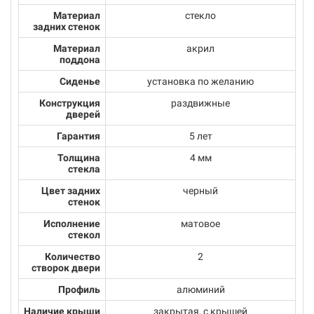
Материал
стекло
задних стенок
Материал
акрил
поддона
Сиденье
установка по желанию
Конструкция
раздвижные
дверей
Гарантия
5 лет
Толщина
4 мм
стекла
Цвет задних
черный
стенок
Исполнение
матовое
стекол
Количество
2
створок двери
Профиль
алюминий
Наличие крыши
закрытая, с крышей