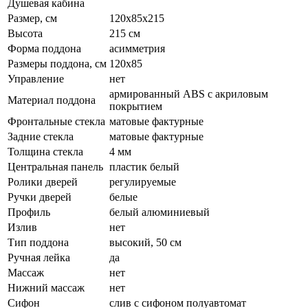
Душевая кабина
Размер, см
120х85х215
Высота
215 см
Форма поддона
асимметрия
Размеры поддона, см
120x85
Управление
нет
армированный ABS с акриловым
Материал поддона
покрытием
Фронтальные стекла
матовые фактурные
Задние стекла
матовые фактурные
Толщина стекла
4 мм
Центральная панель
пластик белый
Ролики дверей
регулируемые
Ручки дверей
белые
Профиль
белый алюминиевый
Излив
нет
Тип поддона
высокий, 50 см
Ручная лейка
да
Массаж
нет
Нижний массаж
нет
Сифон
слив с сифоном полуавтомат