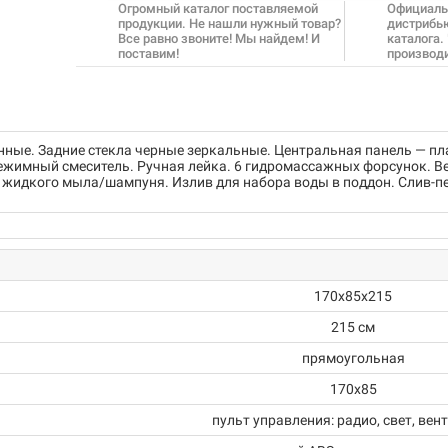
Огромный каталог поставляемой
Официаль
продукции. Не нашли нужный товар?
дистрибь
Все равно звоните! Мы найдем! И
каталога.
поставим!
производ
нные. Задние стекла черные зеркальные. Центральная панель — п
ежимный смеситель. Ручная лейка. 6 гидромассажных форсунок. Ве
я жидкого мыла/шампуня. Излив для набора воды в поддон. Слив-п
170х85х215
215 см
прямоугольная
170x85
пульт управления: радио, свет, вен