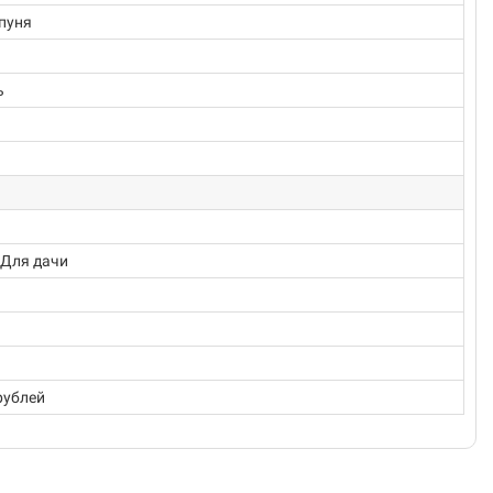
пуня
ь
 Для дачи
 рублей