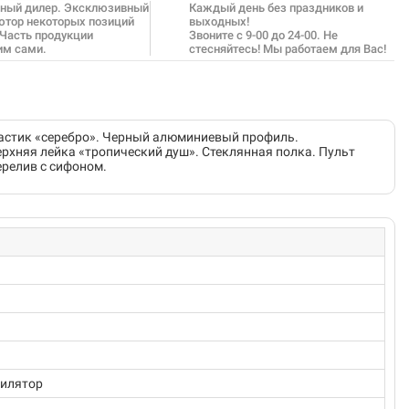
ный дилер. Эксклюзивный
Каждый день без праздников и
ютор некоторых позиций
выходных!
 Часть продукции
Звоните с 9-00 до 24-00. Не
им сами.
стесняйтесь! Мы работаем для Вас!
ластик «серебро». Черный алюминиевый профиль.
рхняя лейка «тропический душ». Стеклянная полка. Пульт
ерелив с сифоном.
тилятор