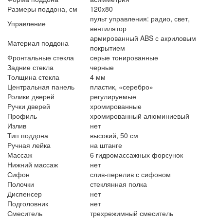
Размеры поддона, см
120x80
пульт управления: радио, свет,
Управление
вентилятор
армированный ABS с акриловым
Материал поддона
покрытием
Фронтальные стекла
серые тонированные
Задние стекла
черные
Толщина стекла
4 мм
Центральная панель
пластик, «серебро»
Ролики дверей
регулируемые
Ручки дверей
хромированные
Профиль
хромированный алюминиевый
Излив
нет
Тип поддона
высокий, 50 см
Ручная лейка
на штанге
Массаж
6 гидромассажных форсунок
Нижний массаж
нет
Сифон
слив-перелив с сифоном
Полочки
стеклянная полка
Диспенсер
нет
Подголовник
нет
Смеситель
трехрежимный смеситель