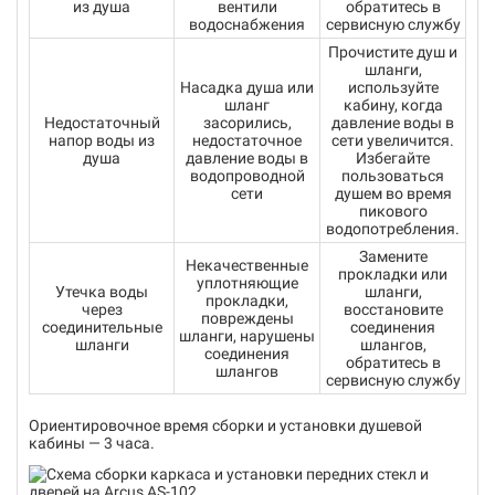
из душа
вентили
обратитесь в
водоснабжения
сервисную службу
Прочистите душ и
шланги,
Насадка душа или
используйте
шланг
кабину, когда
Недостаточный
засорились,
давление воды в
напор воды из
недостаточное
сети увеличится.
душа
давление воды в
Избегайте
водопроводной
пользоваться
сети
душем во время
пикового
водопотребления.
Замените
Некачественные
прокладки или
уплотняющие
Утечка воды
шланги,
прокладки,
через
восстановите
повреждены
соединительные
соединения
шланги, нарушены
шланги
шлангов,
соединения
обратитесь в
шлангов
сервисную службу
Ориентировочное время сборки и установки душевой
кабины — 3 часа.