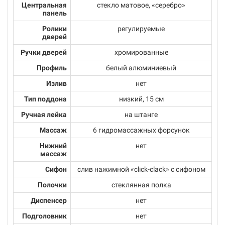
Центральная
стекло матовое, «серебро»
панель
Ролики
регулируемые
дверей
Ручки дверей
хромированные
Профиль
белый алюминиевый
Излив
нет
Тип поддона
низкий, 15 см
Ручная лейка
на штанге
Массаж
6 гидромассажных форсунок
Нижний
нет
массаж
Сифон
cлив нажимной «click-clack» с сифоном
Полочки
стеклянная полка
Диспенсер
нет
Подголовник
нет