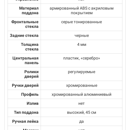
Материал
армированный ABS с акриловым
поддона
покрытием
Фронтальные
серые тонированные
стекла
Задние стекла
черные
Толщина
4 мм
стекла
Центральная
пластик, «серебро»
панель
Ролики
регулируемые
дверей
Ручки дверей
хромированные
Профиль
хромированный алюминиевый
Излив
нет
Тип поддона
высокий, 45 см
Ручная лейка
да