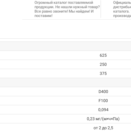
Огромный каталог поставляемой
Официаль
продукции. Не нашли нужный товар?
дистрибь
Все равно звоните! Мы найдем! И
каталога.
поставим!
производ
625
250
375
D400
F100
0,094
0,23 мг/(м×ч×Па)
от 2 до 2,5