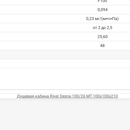
F100
0,094
0,23 мг/(м×ч×Па)
от 2 до 2,5
25,60
48