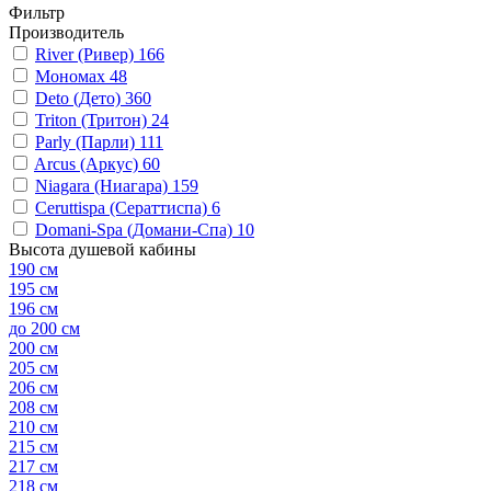
Фильтр
Производитель
River (Ривер)
166
Мономах
48
Deto (Дето)
360
Triton (Тритон)
24
Parly (Парли)
111
Arcus (Аркус)
60
Niagara (Ниагара)
159
Ceruttispa (Сераттиспа)
6
Domani-Spa (Домани-Спа)
10
Высота душевой кабины
190 см
195 см
196 см
до 200 см
200 см
205 см
206 см
208 см
210 см
215 см
217 см
218 см